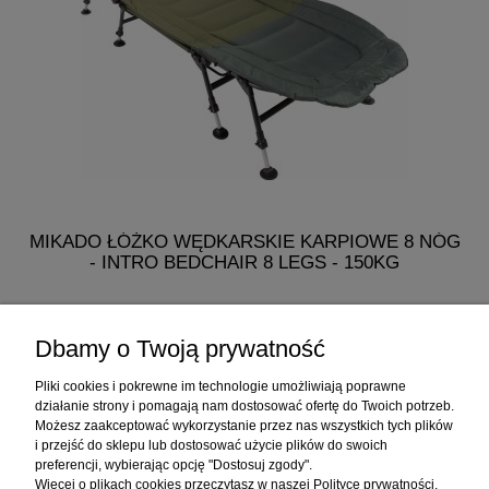
MIKADO ŁÓŻKO WĘDKARSKIE KARPIOWE 8 NÓG
- INTRO BEDCHAIR 8 LEGS - 150KG
482,50 zł
Dbamy o Twoją prywatność
do koszyka
Pliki cookies i pokrewne im technologie umożliwiają poprawne
działanie strony i pomagają nam dostosować ofertę do Twoich potrzeb.
Możesz zaakceptować wykorzystanie przez nas wszystkich tych plików
i przejść do sklepu lub dostosować użycie plików do swoich
Informacje
preferencji, wybierając opcję "Dostosuj zgody".
Więcej o plikach cookies przeczytasz w naszej Polityce prywatności.