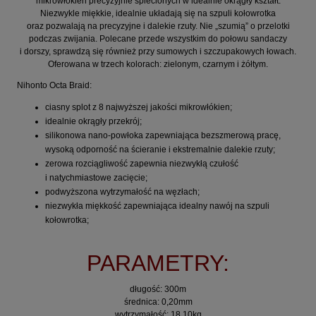
mikrowłókien precyzyjnie splecionych w idealnie okrągły kształt.
Niezwykle miękkie, idealnie układają się na szpuli kołowrotka
oraz pozwalają na precyzyjne i dalekie rzuty. Nie „szumią” o przelotki
podczas zwijania. Polecane przede wszystkim do połowu sandaczy
i dorszy, sprawdzą się również przy sumowych i szczupakowych łowach.
Oferowana w trzech kolorach: zielonym, czarnym i żółtym.
Nihonto Octa Braid:
ciasny splot z 8 najwyższej jakości mikrowłókien;
idealnie okrągły przekrój;
silikonowa nano-powłoka zapewniająca bezszmerową pracę,
wysoką odporność na ścieranie i ekstremalnie dalekie rzuty;
zerowa rozciągliwość zapewnia niezwykłą czułość
i natychmiastowe zacięcie;
podwyższona wytrzymałość na węzłach;
niezwykła miękkość zapewniająca idealny nawój na szpuli
kołowrotka;
PARAMETRY:
długość: 300m
średnica: 0,20mm
wytrzymałość: 18,10kg