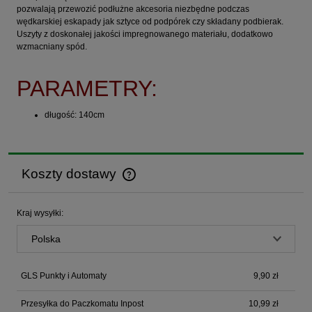
pozwalają przewozić podłużne akcesoria niezbędne podczas
wędkarskiej eskapady jak sztyce od podpórek czy składany podbierak.
Uszyty z doskonałej jakości impregnowanego materiału, dodatkowo
wzmacniany spód.
PARAMETRY:
długość: 140cm
Koszty dostawy
Cena nie zawiera ewentualnych kosztów płatności
Kraj wysyłki:
GLS Punkty i Automaty
9,90 zł
Przesyłka do Paczkomatu Inpost
10,99 zł