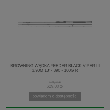
G
BROWNING WĘDKA FEEDER BLACK VIPER III
M
3,90M 13' - 390 - 100G R
669,00 zł
629,00 zł
powiadom o dostępności