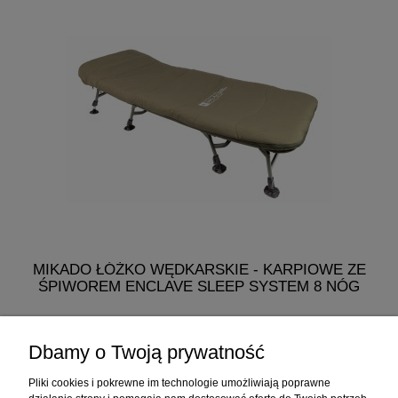
MIKADO ŁÓŻKO WĘDKARSKIE - KARPIOWE ZE
ŚPIWOREM ENCLAVE SLEEP SYSTEM 8 NÓG
768,60 zł
Dbamy o Twoją prywatność
do koszyka
Pliki cookies i pokrewne im technologie umożliwiają poprawne