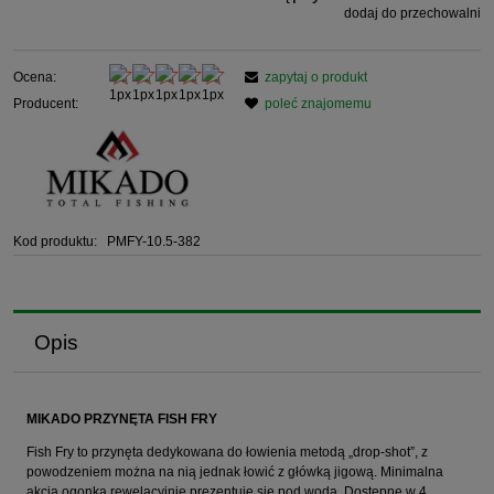
dodaj do przechowalni
Ocena:
zapytaj o produkt
Producent:
poleć znajomemu
Kod produktu:
PMFY-10.5-382
Opis
MIKADO PRZYNĘTA FISH FRY
Fish Fry to przynęta dedykowana do łowienia metodą „drop-shot”, z
powodzeniem można na nią jednak łowić z główką jigową. Minimalna
akcja ogonka rewelacyjnie prezentuje się pod wodą. Dostępne w 4