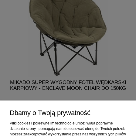
MIKADO SUPER WYGODNY FOTEL WĘDKARSKI
M
KARPIOWY - ENCLAVE MOON CHAIR DO 150KG
329,00 zł
Dbamy o Twoją prywatność
do koszyka
Pliki cookies i pokrewne im technologie umożliwiają poprawne
działanie strony i pomagają nam dostosować ofertę do Twoich potrzeb.
Możesz zaakceptować wykorzystanie przez nas wszystkich tych plików