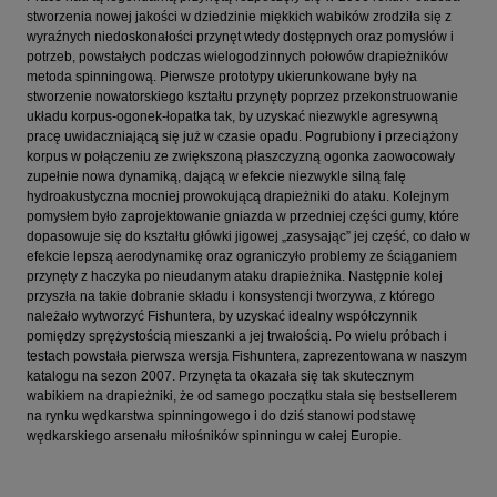
stworzenia nowej jakości w dziedzinie miękkich wabików zrodziła się z
wyraźnych niedoskonałości przynęt wtedy dostępnych oraz pomysłów i
potrzeb, powstałych podczas wielogodzinnych połowów drapieżników
metoda spinningową. Pierwsze prototypy ukierunkowane były na
stworzenie nowatorskiego kształtu przynęty poprzez przekonstruowanie
układu korpus-ogonek-łopatka tak, by uzyskać niezwykle agresywną
pracę uwidaczniającą się już w czasie opadu. Pogrubiony i przeciążony
korpus w połączeniu ze zwiększoną płaszczyzną ogonka zaowocowały
zupełnie nowa dynamiką, dającą w efekcie niezwykle silną falę
hydroakustyczna mocniej prowokującą drapieżniki do ataku. Kolejnym
pomysłem było zaprojektowanie gniazda w przedniej części gumy, które
dopasowuje się do kształtu główki jigowej „zasysając” jej część, co dało w
efekcie lepszą aerodynamikę oraz ograniczyło problemy ze ściąganiem
przynęty z haczyka po nieudanym ataku drapieżnika. Następnie kolej
przyszła na takie dobranie składu i konsystencji tworzywa, z którego
należało wytworzyć Fishuntera, by uzyskać idealny współczynnik
pomiędzy sprężystością mieszanki a jej trwałością. Po wielu próbach i
testach powstała pierwsza wersja Fishuntera, zaprezentowana w naszym
katalogu na sezon 2007. Przynęta ta okazała się tak skutecznym
wabikiem na drapieżniki, że od samego początku stała się bestsellerem
na rynku wędkarstwa spinningowego i do dziś stanowi podstawę
wędkarskiego arsenału miłośników spinningu w całej Europie.