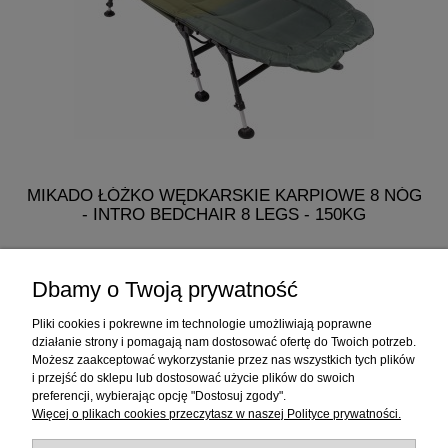
MIKADO ŁÓŻKO WĘDKARSKIE KARPIOWE 8 NÓG
M
- INTRO BEDCHAIR 8 LEGS - 150KG
482,50 zł
Dbamy o Twoją prywatność
do koszyka
Pliki cookies i pokrewne im technologie umożliwiają poprawne
działanie strony i pomagają nam dostosować ofertę do Twoich potrzeb.
Możesz zaakceptować wykorzystanie przez nas wszystkich tych plików
i przejść do sklepu lub dostosować użycie plików do swoich
Informacje
preferencji, wybierając opcję "Dostosuj zgody".
Więcej o plikach cookies przeczytasz w naszej Polityce prywatności.
Sklep internetowy