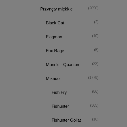
(2050)
Przynęty miękkie
(2)
Black Cat
(10)
Flagman
(5)
Fox Rage
(22)
Mann's - Quantum
(1779)
Mikado
(86)
Fish Fry
(365)
Fishunter
(16)
Fishunter Goliat