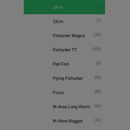
(9)
18cm
(7)
22cm
(29)
Fishunter Magna
(119)
Fishunter TT
(6)
Flat Fish
(58)
Flying Fishunter
(80)
Furyo
(16)
M-Area Long Worm
(16)
M-Area Maggot