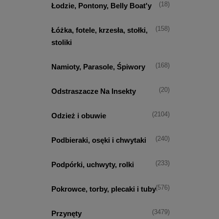
(18)
Łodzie, Pontony, Belly Boat'y
(158)
Łóżka, fotele, krzesła, stołki,
stoliki
(168)
Namioty, Parasole, Śpiwory
(20)
Odstraszacze Na Insekty
(2104)
Odzież i obuwie
(240)
Podbieraki, osęki i chwytaki
(233)
Podpórki, uchwyty, rolki
(576)
Pokrowce, torby, plecaki i tuby
(3479)
Przynęty