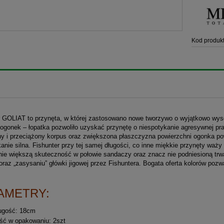
Kod produkt
r GOLIAT to przynęta, w której zastosowano nowe tworzywo o wyjątkowo wys
 ogonek – łopatka pozwoliło uzyskać przynętę o niespotykanie agresywnej pr
ny i przeciążony korpus oraz zwiększona płaszczyzna powierzchni ogonka po
anie silna. Fishunter przy tej samej długości, co inne miękkie przynęty waż
tnie większą skuteczność w połowie sandaczy oraz znacz nie podniesioną tr
oraz „zasysaniu” główki jigowej przez Fishuntera. Bogata oferta kolorów po
AMETRY:
ugość: 18cm
ość w opakowaniu: 2szt