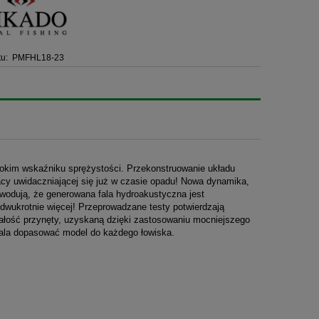
u:
PMFHL18-23
okim wskaźniku sprężystości. Przekonstruowanie układu
acy uwidaczniającej się już w czasie opadu! Nowa dynamika,
wodują, że generowana fala hydroakustyczna jest
y dwukrotnie więcej! Przeprowadzane testy potwierdzają
wałość przynęty, uzyskaną dzięki zastosowaniu mocniejszego
zwala dopasować model do każdego łowiska.