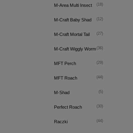
(18)
M-Area Multi Insect
(12)
M-Craft Baby Shad
(27)
M-Craft Mortal Tail
(36)
M-Craft Wiggly Worm
(29)
MFT Perch
(44)
MFT Roach
(5)
M-Shad
(30)
Perfect Roach
(44)
Raczki