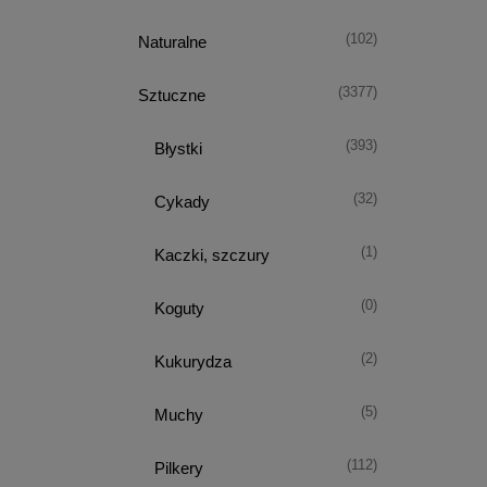
(102)
Naturalne
(3377)
Sztuczne
(393)
Błystki
(32)
Cykady
(1)
Kaczki, szczury
(0)
Koguty
(2)
Kukurydza
(5)
Muchy
(112)
Pilkery