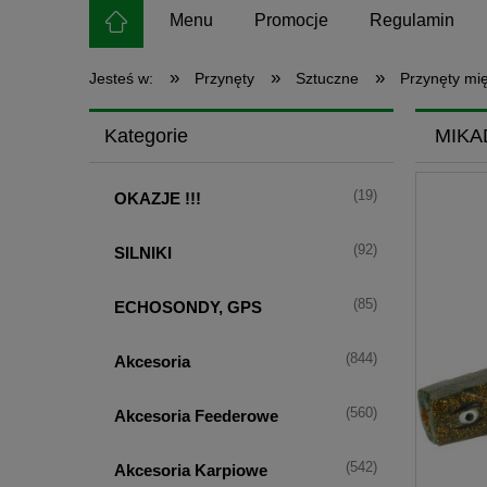
Menu
Promocje
Regulamin
»
»
»
Jesteś w:
Przynęty
Sztuczne
Przynęty mi
Kategorie
MIKA
(19)
OKAZJE !!!
(92)
SILNIKI
(85)
ECHOSONDY, GPS
(844)
Akcesoria
(560)
Akcesoria Feederowe
(542)
Akcesoria Karpiowe