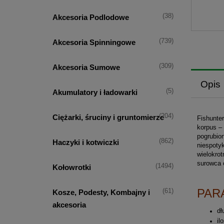
(38)
Akcesoria Podlodowe
(739)
Akcesoria Spinningowe
(309)
Akcesoria Sumowe
Opis
(5)
Akumulatory i ładowarki
(204)
Ciężarki, śruciny i gruntomierze
Fishunte
korpus –
pogrubio
(862)
Haczyki i kotwiczki
niespotyk
wielokro
surowca 
(1494)
Kołowrotki
PAR
(61)
Kosze, Podesty, Kombajny i
akcesoria
dł
il