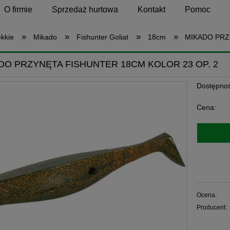
O firmie
Sprzedaż hurtowa
Kontakt
Pomoc
»
»
»
»
ękkie
Mikado
Fishunter Goliat
18cm
MIKADO PRZ
DO PRZYNĘTA FISHUNTER 18CM KOLOR 23 OP. 2
Dostępnoś
Cena:
Ocena:
Producent: