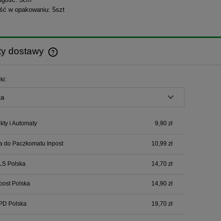
ość w opakowaniu: 5szt
ty dostawy
Cena nie zawiera ewentualnych kosztów
ki:
płatności
ty i Automaty
9,90 zł
a do Paczkomatu Inpost
10,99 zł
LS Polska
14,70 zł
npost Polska
14,90 zł
PD Polska
19,70 zł