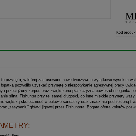
Kod produkt
r to przynęta, w której zastosowano nowe tworzywo o wyjątkowo wysokim wsk
 łopatka pozwoliło uzyskać przynętę o niespotykanie agresywnej pracy uwida
ny i przeciążony korpus oraz zwiększona płaszczyzna powierzchni ogonka po
anie silna. Fishunter przy tej samej długości, co inne miękkie przynęty waż
tnie większą skuteczność w połowie sandaczy oraz znacz nie podniesioną tr
oraz „zasysaniu” główki jigowej przez Fishuntera. Bogata oferta kolorów po
AMETRY:
ugość: 5cm