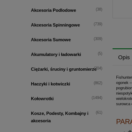
(38)
Akcesoria Podlodowe
(739)
Akcesoria Spinningowe
(309)
Akcesoria Sumowe
(5)
Akumulatory i ładowarki
Opis
(204)
Ciężarki, śruciny i gruntomierze
Fishunte
ogonek –
(862)
Haczyki i kotwiczki
pogrubio
niespotyk
(1494)
Kołowrotki
wielokro
surowca 
(61)
Kosze, Podesty, Kombajny i
PAR
akcesoria
dł