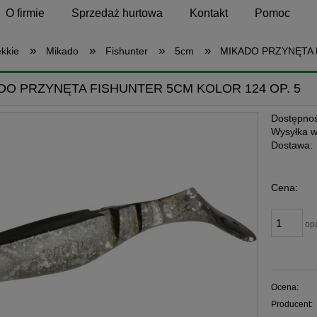
O firmie
Sprzedaż hurtowa
Kontakt
Pomoc
»
»
»
»
ękkie
Mikado
Fishunter
5cm
MIKADO PRZYNĘTA 
DO PRZYNĘTA FISHUNTER 5CM KOLOR 124 OP. 5
Dostępnoś
Wysyłka w
Dostawa:
Cena:
op
Ocena:
Producent: