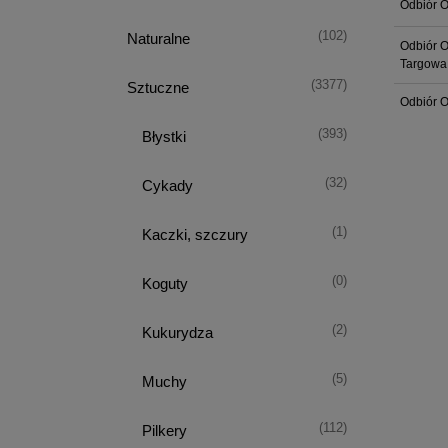
Odbiór O
(102)
Naturalne
Odbiór O
Targowa
(3377)
Sztuczne
Odbiór O
(393)
Błystki
(32)
Cykady
(1)
Kaczki, szczury
(0)
Koguty
(2)
Kukurydza
(5)
Muchy
(112)
Pilkery