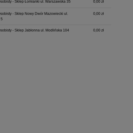
sobisty - Sklep Łomianki ul. Warszawska 35
0,00 zł
sobisty - Sklep Nowy Dwór Mazowiecki ul.
0,00 zł
 5
sobisty - Sklep Jabłonna ul. Modlińska 104
0,00 zł