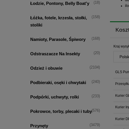
(18)
Łodzie, Pontony, Belly Boat'y
il
(158)
Łóżka, fotele, krzesła, stołki,
stoliki
Kosz
(168)
Namioty, Parasole, Śpiwory
Kraj wysył
(20)
Odstraszacze Na Insekty
(2104)
Odzież i obuwie
GLS Punk
(240)
Podbieraki, osęki i chwytaki
Przesyłk
Kurier G
(233)
Podpórki, uchwyty, rolki
Kurier I
(576)
Pokrowce, torby, plecaki i tuby
Kurier D
(3479)
Przynęty