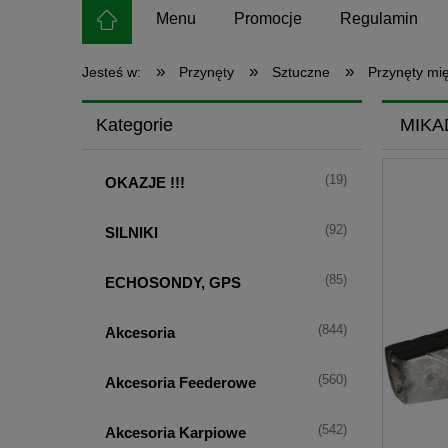
Menu
Promocje
Regulamin
»
»
»
Jesteś w:
Przynęty
Sztuczne
Przynęty mi
Kategorie
MIKA
(19)
OKAZJE !!!
(92)
SILNIKI
(85)
ECHOSONDY, GPS
(844)
Akcesoria
(560)
Akcesoria Feederowe
(542)
Akcesoria Karpiowe