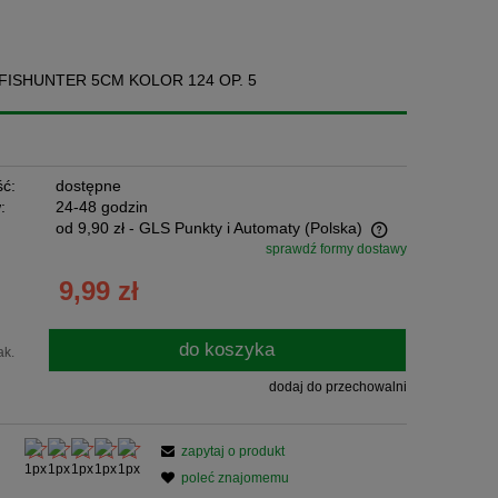
FISHUNTER 5CM KOLOR 124 OP. 5
ć:
dostępne
:
24-48 godzin
od 9,90 zł
- GLS Punkty i Automaty
(Polska)
sprawdź formy dostawy
Cena nie zawiera ewentualnych kosztów
9,99 zł
płatności
do koszyka
ak.
dodaj do przechowalni
zapytaj o produkt
poleć znajomemu