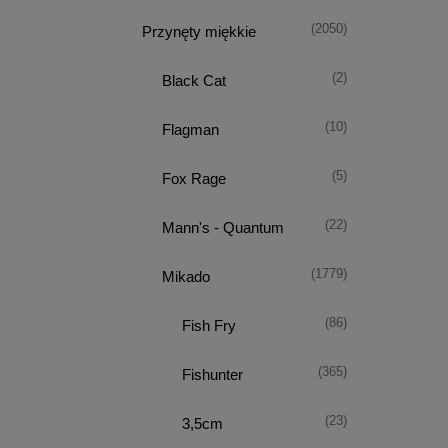
(2050)
Przynęty miękkie
(2)
Black Cat
(10)
Flagman
(5)
Fox Rage
(22)
Mann's - Quantum
(1779)
Mikado
(86)
Fish Fry
(365)
Fishunter
(23)
3,5cm