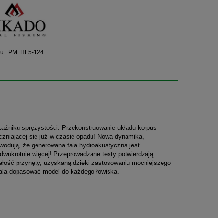
u:
PMFHL5-124
aźniku sprężystości. Przekonstruowanie układu korpus –
czniającej się już w czasie opadu! Nowa dynamika,
wodują, że generowana fala hydroakustyczna jest
y dwukrotnie więcej! Przeprowadzane testy potwierdzają
wałość przynęty, uzyskaną dzięki zastosowaniu mocniejszego
zwala dopasować model do każdego łowiska.