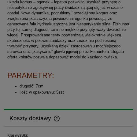
układu korpus – ogonek – łopatka pozwoliło uzyskać przynętę o
niespotykanie agresywnej pracy uwidaczniającej się już w czasie
opadu! Nowa dynamika, pogrubiony i przeciążony korpus oraz
zwiększona płaszczyzna powierzchni ogonka powodują, że
generowana fala hydroakustyczna jest niespotykanie silna. Fishunter
przy tej samej długości, co inne miękkie przynęty waży dwukrotnie
więcej! Przeprowadzane testy potwierdzają wielokrotnie większą
skuteczność w połowie sandaczy oraz znacz nie podniesioną
trwałość przynęty, uzyskaną dzięki zastosowaniu mocniejszego
surowca oraz „zasysaniu” główki jigowej przez Fishuntera. Bogata
oferta kolorów pozwala dopasować model do każdego łowiska.
PARAMETRY:
długość: 7cm
ilość w opakowaniu: 5szt
Koszty dostawy
Cena nie zawiera ewentualnych kosztów płatności
Kraj wysyłki: