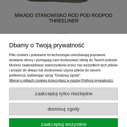
MIKADO STANOWISKO ROD POD RODPOD
M
THREELINER
K
217,00 zł
207,00 zł
Dbamy o Twoją prywatność
do koszyka
Pliki cookies i pokrewne im technologie umożliwiają poprawne
działanie strony i pomagają nam dostosować ofertę do Twoich potrzeb.
Możesz zaakceptować wykorzystanie przez nas wszystkich tych plików
i przejść do sklepu lub dostosować użycie plików do swoich
Informacje
preferencji, wybierając opcję "Dostosuj zgody".
Więcej o plikach cookies przeczytasz w naszej Polityce prywatności.
Sklep internetowy
zaakceptuj tylko niezbędne
RATY
dostosuj zgody
Promocje
zaakceptuj wszystkie