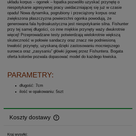
układu korpus – ogonek – łopatka pozwoliło uzyskać przynętę o
niespotykanie agresywnej pracy uwidaczniającej się już w czasie
opadu! Nowa dynamika, pogrubiony i przeciążony korpus oraz
zwiększona płaszczyzna powierzchni ogonka powodują, że
generowana fala hydroakustyczna jest niespotykanie silna. Fishunter
przy tej samej długości, co inne miękkie przynęty waży dwukrotnie
więcej! Przeprowadzane testy potwierdzają wielokrotnie większą
skuteczność w połowie sandaczy oraz znacz nie podniesioną
trwałość przynęty, uzyskaną dzięki zastosowaniu mocniejszego
surowca oraz „zasysaniu” główki jigowej przez Fishuntera. Bogata
oferta kolorów pozwala dopasować model do każdego łowiska.
PARAMETRY:
długość: 7cm
ilość w opakowaniu: 5szt
Koszty dostawy
Cena nie zawiera ewentualnych kosztów płatności
Kraj wysyłki: