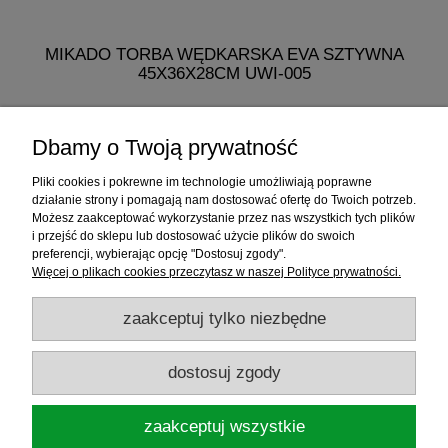
MIKADO TORBA WĘDKARSKA EVA SZTYWNA
MI
45X36X28CM UWI-005
275,99 zł
Dbamy o Twoją prywatność
do koszyka
Pliki cookies i pokrewne im technologie umożliwiają poprawne
działanie strony i pomagają nam dostosować ofertę do Twoich potrzeb.
Możesz zaakceptować wykorzystanie przez nas wszystkich tych plików
i przejść do sklepu lub dostosować użycie plików do swoich
Informacje
preferencji, wybierając opcję "Dostosuj zgody".
Więcej o plikach cookies przeczytasz w naszej Polityce prywatności.
Sklep internetowy
zaakceptuj tylko niezbędne
RATY
dostosuj zgody
Promocje
zaakceptuj wszystkie
Sklep Wędkarski ELDORADO
ul.Warszawska 35, 05-092 Łomianki, woj.