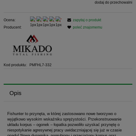
dodaj do przechowalni
Ocena:
zapytaj o produkt
Producent:
poleć znajomemu
Kod produktu:
PMFHL7-332
Opis
Fishunter to przynęta, w której zastosowano nowe tworzywo o
wyjątkowo wysokim wskaźniku sprężystości. Przekonstruowanie
układu korpus – ogonek – łopatka pozwoliło uzyskać przynętę o
niespotykanie agresywnej pracy uwidaczniającej się już w czasie
opadu! Nowa dynamika, pogrubiony i przeciążony korpus oraz