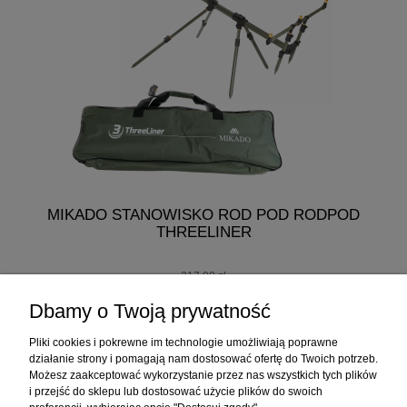
MIKADO STANOWISKO ROD POD RODPOD
M
THREELINER
K
217,00 zł
207,00 zł
Dbamy o Twoją prywatność
do koszyka
Pliki cookies i pokrewne im technologie umożliwiają poprawne
działanie strony i pomagają nam dostosować ofertę do Twoich potrzeb.
Możesz zaakceptować wykorzystanie przez nas wszystkich tych plików
i przejść do sklepu lub dostosować użycie plików do swoich
Informacje