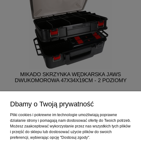
MIKADO SKRZYNKA WĘDKARSKA JAWS
MI
DWUKOMOROWA 47X34X19CM - 2 POZIOMY
249,50 zł
Dbamy o Twoją prywatność
do koszyka
Pliki cookies i pokrewne im technologie umożliwiają poprawne
działanie strony i pomagają nam dostosować ofertę do Twoich potrzeb.
Możesz zaakceptować wykorzystanie przez nas wszystkich tych plików
i przejść do sklepu lub dostosować użycie plików do swoich
Informacje
preferencji, wybierając opcję "Dostosuj zgody".