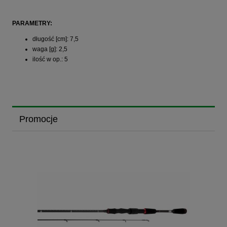
PARAMETRY:
długość [cm]: 7,5
waga [g]: 2,5
ilość w op.: 5
Promocje