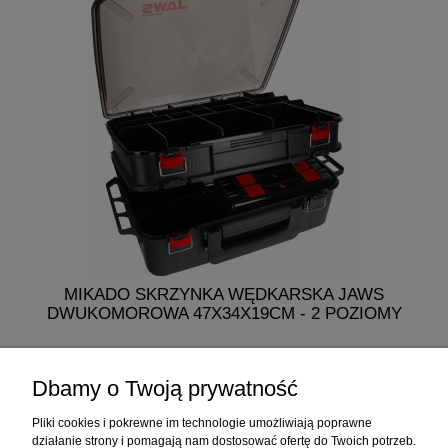
MIKADO SKRZYNKA WĘDKARSKA JAWS
MI
DWUKOMOROWA 47X34X19CM - 2 POZIOMY
249,50 zł
Dbamy o Twoją prywatność
do koszyka
Pliki cookies i pokrewne im technologie umożliwiają poprawne
działanie strony i pomagają nam dostosować ofertę do Twoich potrzeb.