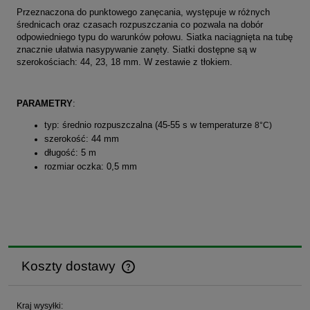
Przeznaczona do punktowego zanęcania, występuje w różnych
średnicach oraz czasach rozpuszczania co pozwala na dobór
odpowiedniego typu do warunków połowu. Siatka naciągnięta na tubę
znacznie ułatwia nasypywanie zanęty. Siatki dostępne są w
szerokościach: 44, 23, 18 mm. W zestawie z tłokiem.
PARAMETRY
:
typ: średnio rozpuszczalna (45-55 s w temperaturze
8°C)
szerokość: 44 mm
długość: 5 m
rozmiar oczka: 0,5 mm
Koszty dostawy
Cena nie zawiera ewentualnych kosztów płatności
Kraj wysyłki: