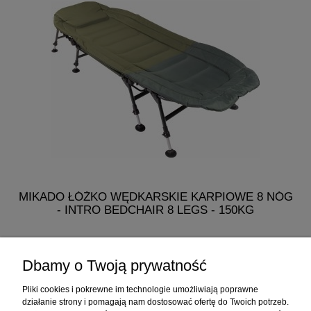
MIKADO ŁÓŻKO WĘDKARSKIE KARPIOWE 8 NÓG
M
- INTRO BEDCHAIR 8 LEGS - 150KG
482,50 zł
Dbamy o Twoją prywatność
do koszyka
Pliki cookies i pokrewne im technologie umożliwiają poprawne
działanie strony i pomagają nam dostosować ofertę do Twoich potrzeb.