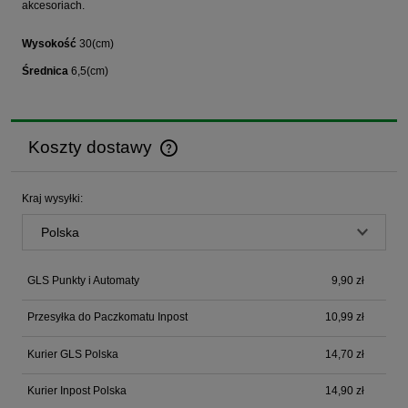
akcesoriach.
Wysokość
30(cm)
Średnica
6,5(cm)
Koszty dostawy
Cena nie zawiera ewentualnych kosztów płatności
Kraj wysyłki:
GLS Punkty i Automaty
9,90 zł
Przesyłka do Paczkomatu Inpost
10,99 zł
Kurier GLS Polska
14,70 zł
Kurier Inpost Polska
14,90 zł