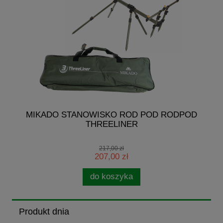
E
MIKADO STANOWISKO ROD POD RODPOD
M
THREELINER
217,00 zł
207,00 zł
do koszyka
Produkt dnia