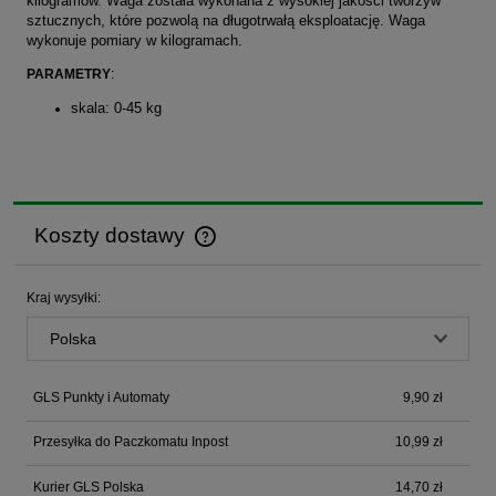
kilogramów. Waga została wykonana z wysokiej jakości tworzyw
sztucznych, które pozwolą na długotrwałą eksploatację. Waga
wykonuje pomiary w kilogramach.
PARAMETRY
:
skala: 0-45 kg
Koszty dostawy
Cena nie zawiera ewentualnych kosztów płatności
Kraj wysyłki:
GLS Punkty i Automaty
9,90 zł
Przesyłka do Paczkomatu Inpost
10,99 zł
Kurier GLS Polska
14,70 zł