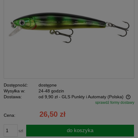
Dostępność:
dostępne
Wysyłka w:
24-48 godzin
Dostawa:
od 9,90 zł
- GLS Punkty i Automaty
(Polska)
sprawdź formy dostawy
Cena nie zawiera ewentualnych kosztów płatności
26,50 zł
Cena:
do koszyka
szt