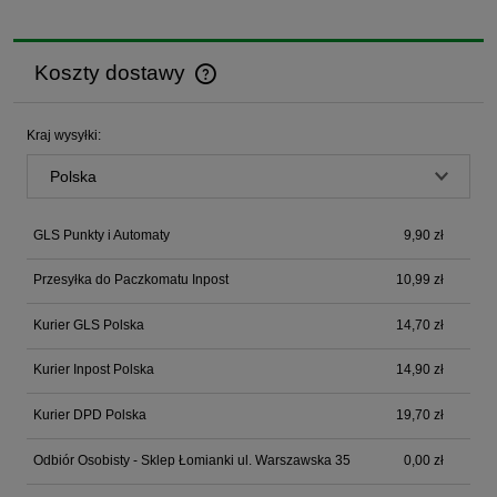
Koszty dostawy
Cena nie zawiera ewentualnych kosztów płatności
Kraj wysyłki:
GLS Punkty i Automaty
9,90 zł
Przesyłka do Paczkomatu Inpost
10,99 zł
Kurier GLS Polska
14,70 zł
Kurier Inpost Polska
14,90 zł
Kurier DPD Polska
19,70 zł
Odbiór Osobisty - Sklep Łomianki ul. Warszawska 35
0,00 zł