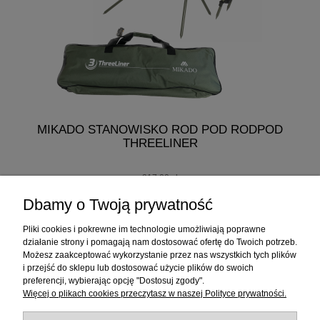
MIKADO STANOWISKO ROD POD RODPOD
M
THREELINER
K
217,00 zł
207,00 zł
Dbamy o Twoją prywatność
do koszyka
Pliki cookies i pokrewne im technologie umożliwiają poprawne
działanie strony i pomagają nam dostosować ofertę do Twoich potrzeb.
Możesz zaakceptować wykorzystanie przez nas wszystkich tych plików
i przejść do sklepu lub dostosować użycie plików do swoich
Informacje
preferencji, wybierając opcję "Dostosuj zgody".
Więcej o plikach cookies przeczytasz w naszej Polityce prywatności.
Sklep internetowy