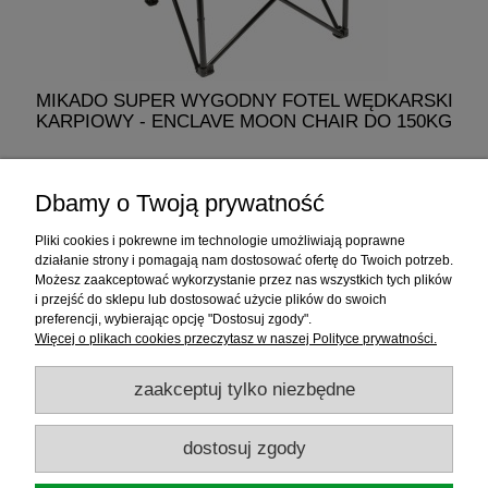
MIKADO SUPER WYGODNY FOTEL WĘDKARSKI
KARPIOWY - ENCLAVE MOON CHAIR DO 150KG
329,00 zł
Dbamy o Twoją prywatność
do koszyka
Pliki cookies i pokrewne im technologie umożliwiają poprawne
działanie strony i pomagają nam dostosować ofertę do Twoich potrzeb.
Możesz zaakceptować wykorzystanie przez nas wszystkich tych plików
i przejść do sklepu lub dostosować użycie plików do swoich
Informacje
preferencji, wybierając opcję "Dostosuj zgody".
Więcej o plikach cookies przeczytasz w naszej Polityce prywatności.
Sklep internetowy
zaakceptuj tylko niezbędne
RATY
dostosuj zgody
Promocje