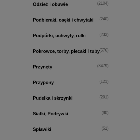
(2104)
Odzież i obuwie
(240)
Podbieraki, osęki i chwytaki
(233)
Podpórki, uchwyty, rolki
(576)
Pokrowce, torby, plecaki i tuby
(3479)
Przynęty
(121)
Przypony
(291)
Pudełka i skrzynki
(90)
Siatki, Podrywki
(51)
Spławiki