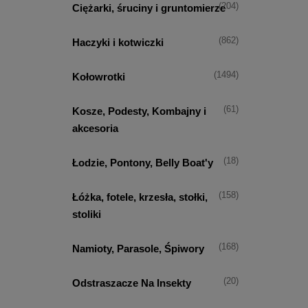
(204)
Ciężarki, śruciny i gruntomierze
(862)
Haczyki i kotwiczki
(1494)
Kołowrotki
(61)
Kosze, Podesty, Kombajny i
akcesoria
(18)
Łodzie, Pontony, Belly Boat'y
(158)
Łóżka, fotele, krzesła, stołki,
stoliki
(168)
Namioty, Parasole, Śpiwory
(20)
Odstraszacze Na Insekty