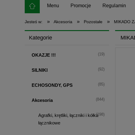
Menu
Promocje
Regulamin
»
»
»
Jesteś w:
Akcesoria
Pozostałe
MIKADO Z
Kategorie
MIKA
(19)
OKAZJE !!!
(92)
SILNIKI
(85)
ECHOSONDY, GPS
(844)
Akcesoria
(198)
Agrafki, krętliki, łączniki i kółka
łącznikowe