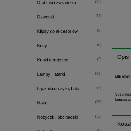
(17)
Drabinki i zwijadełka
(11)
Dzwonki
(6)
Klipsy do akcesoriów
(5)
Kosy
Opis
(2)
Kubki termiczne
(41)
Lampy i latarki
MIKADO 
(7)
Łączniki do żyłki, bata
Specjalis
końcowych
(38)
Noże
(32)
Nożyczki, obcinaczki
Kosz
(9)