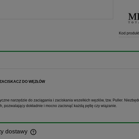
Kod produkt
ZACISKACZ DO WĘZŁÓW
tyczne narzędzie do zaciągania i zaciskania wszelkich węzłów, tzw. Puller. Niezbę
, pozwalający dokładnie i mocno zacisnąć każdą pętlę czy wiązanie.
ty dostawy