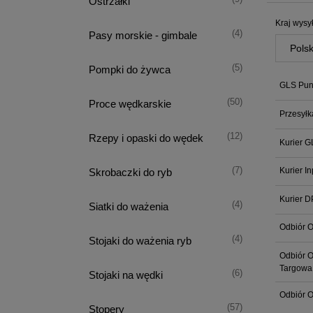
Ostrzałki
Kraj wysył
(4)
Pasy morskie - gimbale
(5)
Pompki do żywca
GLS Punk
(50)
Proce wędkarskie
Przesyłk
(12)
Rzepy i opaski do wędek
Kurier G
(7)
Kurier I
Skrobaczki do ryb
Kurier D
(4)
Siatki do ważenia
Odbiór O
(4)
Stojaki do ważenia ryb
Odbiór O
Targowa
(6)
Stojaki na wędki
Odbiór O
(57)
Stopery