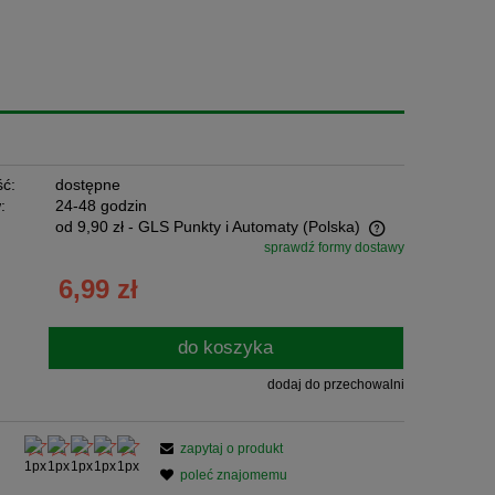
ć:
dostępne
:
24-48 godzin
od 9,90 zł
- GLS Punkty i Automaty
(Polska)
sprawdź formy dostawy
Cena nie zawiera ewentualnych kosztów
6,99 zł
płatności
do koszyka
dodaj do przechowalni
zapytaj o produkt
poleć znajomemu