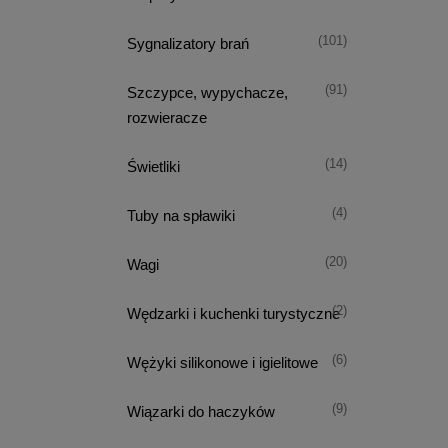
(101)
Sygnalizatory brań
(91)
Szczypce, wypychacze,
rozwieracze
(14)
Świetliki
(4)
Tuby na spławiki
(20)
Wagi
(2)
Wędzarki i kuchenki turystyczne
(6)
Wężyki silikonowe i igielitowe
(9)
Wiązarki do haczyków