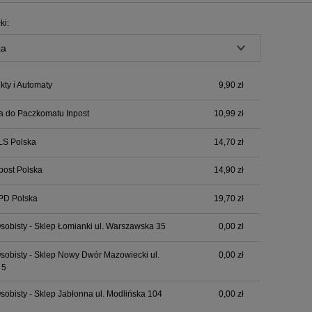
Cena nie zawiera ewentualnych kosztów
ki:
płatności
ty i Automaty
9,90 zł
a do Paczkomatu Inpost
10,99 zł
LS Polska
14,70 zł
npost Polska
14,90 zł
PD Polska
19,70 zł
sobisty - Sklep Łomianki ul. Warszawska 35
0,00 zł
sobisty - Sklep Nowy Dwór Mazowiecki ul.
0,00 zł
 5
sobisty - Sklep Jabłonna ul. Modlińska 104
0,00 zł