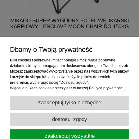
MIKADO SUPER WYGODNY FOTEL WĘDKARSKI
MI
KARPIOWY - ENCLAVE MOON CHAIR DO 150KG
329,00 zł
Dbamy o Twoją prywatność
do koszyka
Pliki cookies i pokrewne im technologie umożliwiają poprawne
działanie strony i pomagają nam dostosować ofertę do Twoich potrzeb.
Możesz zaakceptować wykorzystanie przez nas wszystkich tych plików
i przejść do sklepu lub dostosować użycie plików do swoich
Informacje
preferencji, wybierając opcję "Dostosuj zgody".
Więcej o plikach cookies przeczytasz w naszej Polityce prywatności.
Sklep internetowy
zaakceptuj tylko niezbędne
RATY
dostosuj zgody
Promocje
zaakceptuj wszystkie