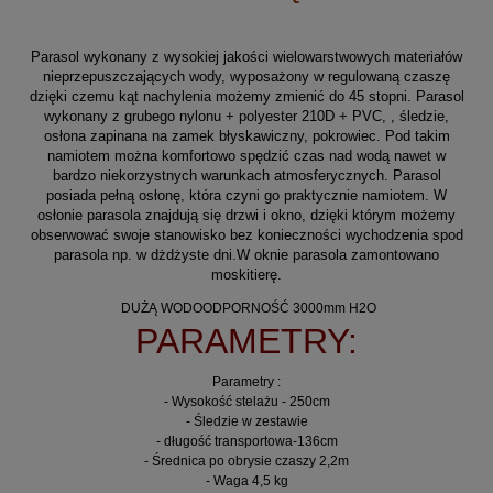
Parasol wykonany z wysokiej jakości wielowarstwowych materiałów
nieprzepuszczających wody, wyposażony w regulowaną czaszę
dzięki czemu kąt nachylenia możemy zmienić do 45 stopni. Parasol
wykonany z grubego nylonu + polyester 210D + PVC, , śledzie,
osłona zapinana na zamek błyskawiczny, pokrowiec. Pod takim
namiotem można komfortowo spędzić czas nad wodą nawet w
bardzo niekorzystnych warunkach atmosferycznych. Parasol
posiada pełną osłonę, która czyni go praktycznie namiotem. W
osłonie parasola znajdują się drzwi i okno, dzięki którym możemy
obserwować swoje stanowisko bez konieczności wychodzenia spod
parasola np. w dżdżyste dni.W oknie parasola zamontowano
moskitierę.
DUŻĄ WODOODPORNOŚĆ 3000mm H2O
PARAMETRY:
Parametry :
- Wysokość stelażu - 250cm
- Śledzie w zestawie
- długość transportowa-136cm
- Średnica po obrysie czaszy 2,2m
- Waga 4,5 kg