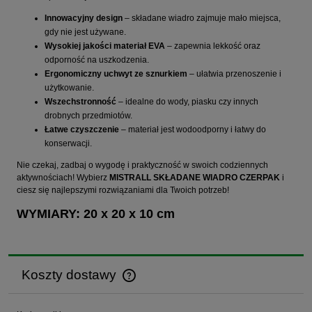
Innowacyjny design
– składane wiadro zajmuje mało miejsca,
gdy nie jest używane.
Wysokiej jakości materiał EVA
– zapewnia lekkość oraz
odporność na uszkodzenia.
Ergonomiczny uchwyt ze sznurkiem
– ułatwia przenoszenie i
użytkowanie.
Wszechstronność
– idealne do wody, piasku czy innych
drobnych przedmiotów.
Łatwe czyszczenie
– materiał jest wodoodporny i łatwy do
konserwacji.
Nie czekaj, zadbaj o wygodę i praktyczność w swoich codziennych
aktywnościach! Wybierz
MISTRALL SKŁADANE WIADRO CZERPAK
i
ciesz się najlepszymi rozwiązaniami dla Twoich potrzeb!
WYMIARY: 20 x 20 x 10 cm
Koszty dostawy
Cena nie zawiera ewentualnych kosztów płatności