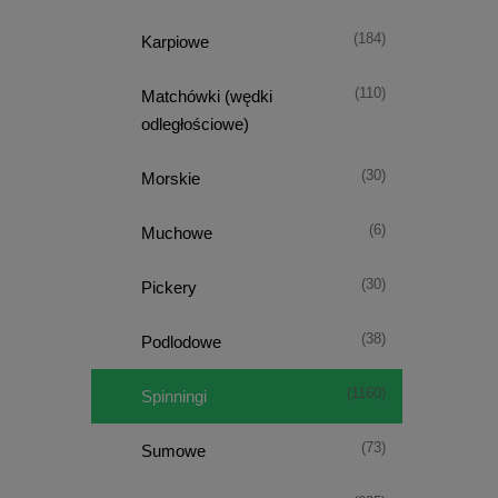
(184)
Karpiowe
(110)
Matchówki (wędki
odległościowe)
(30)
Morskie
(6)
Muchowe
(30)
Pickery
(38)
Podlodowe
(1160)
Spinningi
(73)
Sumowe