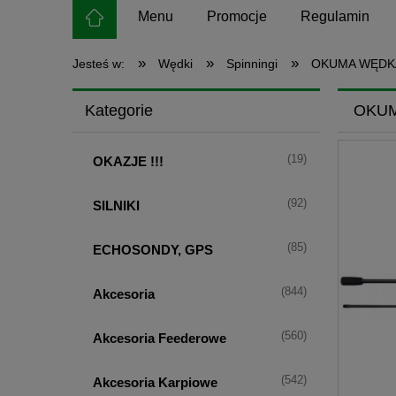
Menu
Promocje
Regulamin
»
»
»
Jesteś w:
Wędki
Spinningi
OKUMA WĘDKA
Kategorie
OKUM
(19)
OKAZJE !!!
(92)
SILNIKI
(85)
ECHOSONDY, GPS
(844)
Akcesoria
(560)
Akcesoria Feederowe
(542)
Akcesoria Karpiowe