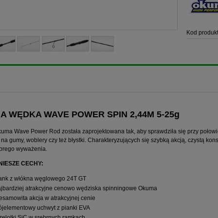
Kod produkt
A WĘDKA WAVE POWER SPIN 2,44M 5-25g
ma Wave Power Rod została zaprojektowana tak, aby sprawdziła się przy połowie 
na gumy, woblery czy też błystki. Charakteryzujących się szybką akcją, czystą kon
obrego wyważenia.
IESZE CECHY:
ank z włókna węglowego 24T GT
jbardziej atrakcyjne cenowo wędziska spinningowe Okuma
esamowita akcja w atrakcyjnej cenie
ójelementowy uchwyt z pianki EVA
zelotki SiC w srebrnych ramkach