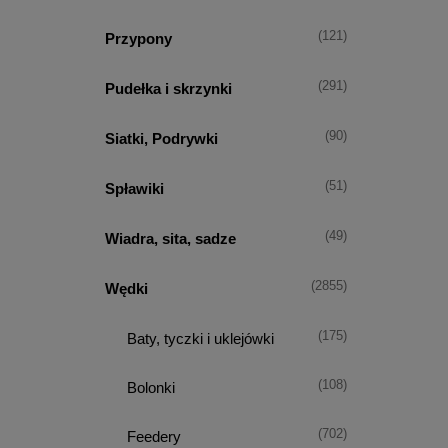
(121)
Przypony
(291)
Pudełka i skrzynki
(90)
Siatki, Podrywki
(51)
Spławiki
(49)
Wiadra, sita, sadze
(2855)
Wędki
(175)
Baty, tyczki i uklejówki
(108)
Bolonki
(702)
Feedery