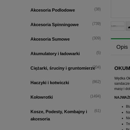
(38)
Akcesoria Podlodowe
(739)
Akcesoria Spinningowe
(309)
Akcesoria Sumowe
Opis
(5)
Akumulatory i ładowarki
OKUM
(204)
Ciężarki, śruciny i gruntomierze
Wędka Oku
(862)
Haczyki i kotwiczki
sandacze 
masy i d
(1494)
Kołowrotki
NAJWAŻN
Bl
(61)
Kosze, Podesty, Kombajny i
Na
Ni
akcesoria
Tr
Pr