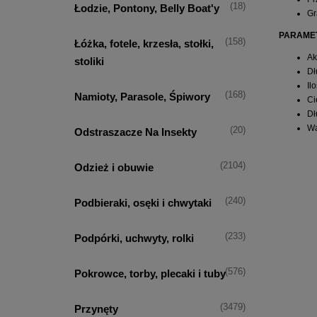
(18)
Łodzie, Pontony, Belly Boat'y
Gr
PARAME
(158)
Łóżka, fotele, krzesła, stołki,
Ak
stoliki
Dł
Il
(168)
Namioty, Parasole, Śpiwory
Ci
Dł
Wa
(20)
Odstraszacze Na Insekty
(2104)
Odzież i obuwie
(240)
Podbieraki, osęki i chwytaki
(233)
Podpórki, uchwyty, rolki
(576)
Pokrowce, torby, plecaki i tuby
(3479)
Przynęty