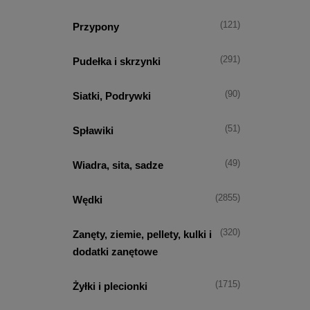
(121)
Przypony
(291)
Pudełka i skrzynki
(90)
Siatki, Podrywki
(51)
Spławiki
(49)
Wiadra, sita, sadze
(2855)
Wędki
(320)
Zanęty, ziemie, pellety, kulki i
dodatki zanętowe
(1715)
Żyłki i plecionki