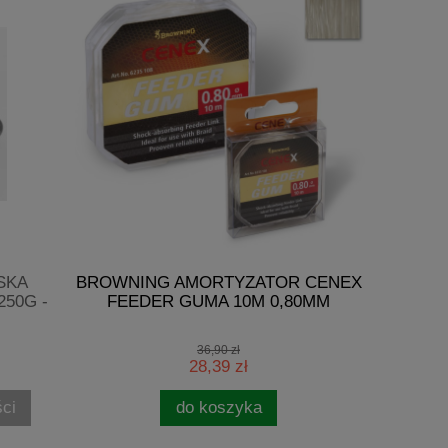
SKA
BROWNING AMORTYZATOR CENEX
GET
250G -
FEEDER GUMA 10M 0,80MM
CZEBUR
36,90 zł
28,39 zł
ci
do koszyka
pow