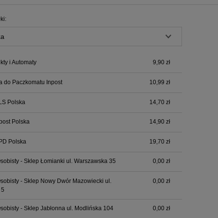
Cena nie zawiera ewentualnych kosztów
ki:
płatności
ty i Automaty
9,90 zł
a do Paczkomatu Inpost
10,99 zł
LS Polska
14,70 zł
npost Polska
14,90 zł
PD Polska
19,70 zł
sobisty - Sklep Łomianki ul. Warszawska 35
0,00 zł
sobisty - Sklep Nowy Dwór Mazowiecki ul.
0,00 zł
 5
sobisty - Sklep Jabłonna ul. Modlińska 104
0,00 zł