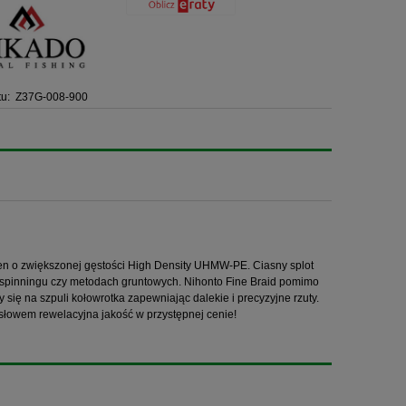
u:
Z37G-008-900
en o zwiększonej gęstości High Density UHMW-PE. Ciasny splot
 i spinningu czy metodach gruntowych. Nihonto Fine Braid pomimo
 się na szpuli kołowrotka zapewniając dalekie i precyzyjne rzuty.
słowem rewelacyjna jakość w przystępnej cenie!