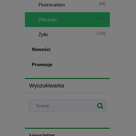
(24)
Fluorocarbon
(970)
Plecionki
(720)
Żyłki
Nowości
Promocje
Wyszukiwarka
Newsletter