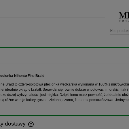
Kod produkt
ecionka Nihonto Fine Braid
ine Braid to cztero-splotowa plecionka wędkarska wykonana w 100% z mikrowłóki
jej idealnie okrągły kształt. Sprawdzi się równie dobrze w połowach morskich jak
rdzo dużej wytrzymałości, jest miękka. Dzięki temu masz pewność, że idealnie ułoży
są różne wersje kolorystyczne: zielona, czarna, fluo oraz pomarańczowa. Jednym 
ty dostawy