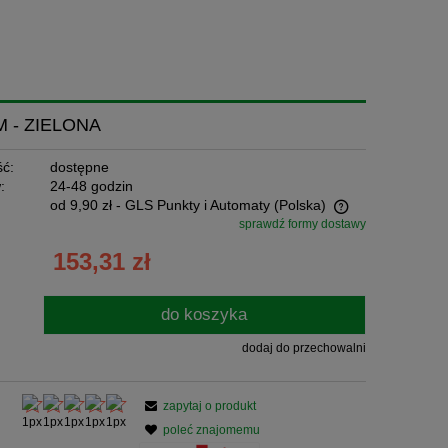
M - ZIELONA
ć:
dostępne
:
24-48 godzin
od 9,90 zł
- GLS Punkty i Automaty
(Polska)
sprawdź formy dostawy
Cena nie zawiera ewentualnych kosztów
153,31 zł
płatności
do koszyka
dodaj do przechowalni
zapytaj o produkt
poleć znajomemu