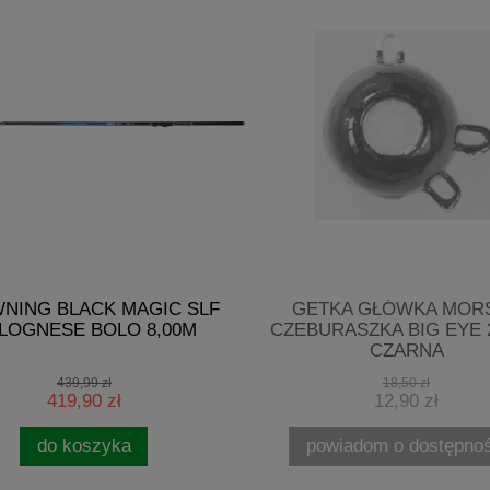
NING BLACK MAGIC SLF
GETKA GŁÓWKA MOR
LOGNESE BOLO 8,00M
CZEBURASZKA BIG EYE 
CZARNA
439,99 zł
18,50 zł
419,90 zł
12,90 zł
do koszyka
powiadom o dostępnoś