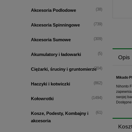
(38)
Akcesoria Podlodowe
(739)
Akcesoria Spinningowe
(309)
Akcesoria Sumowe
(5)
Akumulatory i ładowarki
Opis
(204)
Ciężarki, śruciny i gruntomierze
Mikado Pl
(862)
Haczyki i kotwiczki
Nihonto F
zapewnia 
swojej ba
(1494)
Kołowrotki
Dostępne 
(61)
Kosze, Podesty, Kombajny i
akcesoria
Kosz