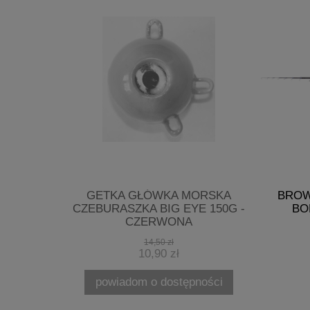
RSKA
GETKA GŁÓWKA MORSKA
BROW
 300G -
CZEBURASZKA BIG EYE 150G -
BO
CZERWONA
14,50 zł
10,90 zł
ości
powiadom o dostępności