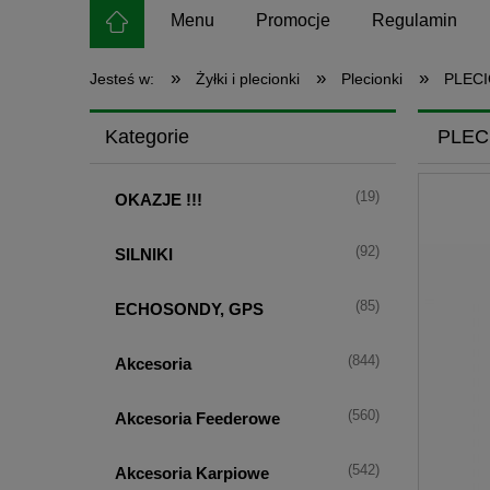
Menu
Promocje
Regulamin
»
»
»
Jesteś w:
Żyłki i plecionki
Plecionki
PLECI
Kategorie
PLEC
(19)
OKAZJE !!!
(92)
SILNIKI
(85)
ECHOSONDY, GPS
(844)
Akcesoria
(560)
Akcesoria Feederowe
(542)
Akcesoria Karpiowe