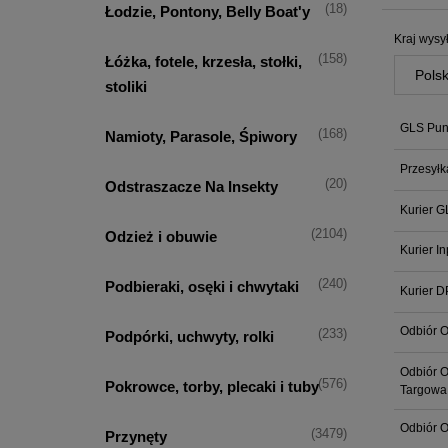
(18)
Łodzie, Pontony, Belly Boat'y
Kraj wysył
(158)
Łóżka, fotele, krzesła, stołki,
stoliki
GLS Punk
(168)
Namioty, Parasole, Śpiwory
Przesyłk
(20)
Odstraszacze Na Insekty
Kurier G
(2104)
Odzież i obuwie
Kurier I
(240)
Podbieraki, osęki i chwytaki
Kurier D
Odbiór O
(233)
Podpórki, uchwyty, rolki
Odbiór O
(576)
Pokrowce, torby, plecaki i tuby
Targowa
Odbiór O
(3479)
Przynęty