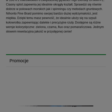
w 100% z mikrowłókien o zwiększonej gęstości High Density UHMW-PE.
Ciasny splot zapewnia jej idealnie okrągły kształt. Sprawdzi się równie
dobrze w połowach morskich jak i spinningu czy metodach gruntowych.
Nihonto Fine Braid pomimo swojej bardzo dużej wytrzymałości, jest
miękka. Dzięki temu masz pewność, że idealnie ułoży się na szpuli
kołowrotka zapewniając dalekie i precyzyjne rzuty. Dostępne są różne
wersje kolorystyczne: zielona, czarna, fluo oraz pomarańczowa. Jednym
słowem rewelacyjna jakość w przystępnej cenie!
Promocje