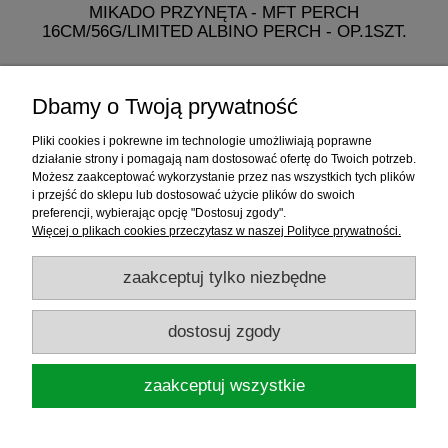
MIKADO PRZYNĘTA - MFT PERCH
M
16CM/56G/LIMITED ALBINO PERCH - OP.1SZT.
19,99 zł
Dbamy o Twoją prywatność
do koszyka
Pliki cookies i pokrewne im technologie umożliwiają poprawne
działanie strony i pomagają nam dostosować ofertę do Twoich potrzeb.
Możesz zaakceptować wykorzystanie przez nas wszystkich tych plików
i przejść do sklepu lub dostosować użycie plików do swoich
Informacje
preferencji, wybierając opcję "Dostosuj zgody".
Więcej o plikach cookies przeczytasz w naszej Polityce prywatności.
Sklep internetowy
zaakceptuj tylko niezbędne
RATY
dostosuj zgody
Promocje
zaakceptuj wszystkie
Sklep Wędkarski ELDORADO
ul.Warszawska 35, 05-092 Łomianki, woj.
mazowieckie, NIP: 1181719450