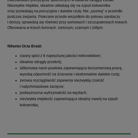
mikrowłókien precyzyjnie splecionych w idealnie okrągły kształt.
Niezwykle miękkie, idealnie układają się na szpuli kołowrotka
oraz pozwalają na precyzyjne i dalekie rzuty. Nie „szumią” o przelotki
podczas zwijania. Polecane przede wszystkim do połowu sandaczy
i dorszy, sprawdzą się również przy sumowych i szczupakowych łowach.
Oferowana w trzech kolorach: zielonym, czarnym i żółtym.
Nihonto Octa Braid:
ciasny splot z 8 najwyższej jakości mikrowłókien;
idealnie okrągły przekrój;
silikonowa nano-powłoka zapewniająca bezszmerową pracę,
wysoką odporność na ścieranie i ekstremalnie dalekie rzuty;
zerowa rozciągliwość zapewnia niezwykłą czułość
i natychmiastowe zacięcie;
podwyższona wytrzymałość na węzłach;
niezwykła miękkość zapewniająca idealny nawój na szpuli
kołowrotka;