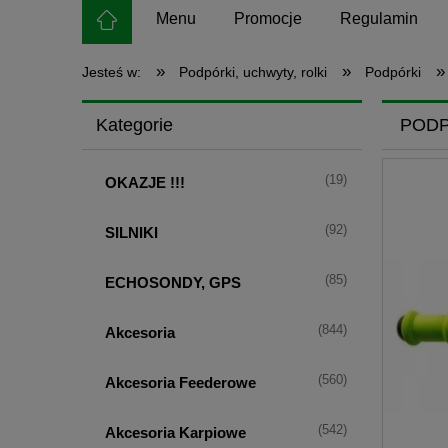
Menu
Promocje
Regulamin
»
»
»
Jesteś w:
Podpórki, uchwyty, rolki
Podpórki
Kategorie
PODP
(19)
OKAZJE !!!
(92)
SILNIKI
(85)
ECHOSONDY, GPS
(844)
Akcesoria
(560)
Akcesoria Feederowe
(542)
Akcesoria Karpiowe