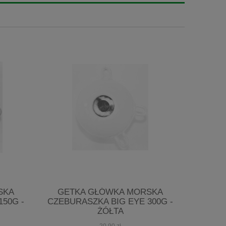
SKA
GETKA GŁÓWKA MORSKA
BROWNIN
150G -
CZEBURASZKA BIG EYE 300G -
FEED
ŻÓŁTA