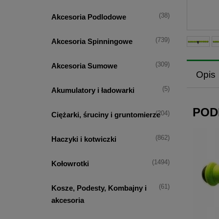
(38)
Akcesoria Podlodowe
(739)
Akcesoria Spinningowe
(309)
Akcesoria Sumowe
Opis
(5)
Akumulatory i ładowarki
POD
(204)
Ciężarki, śruciny i gruntomierze
(862)
Haczyki i kotwiczki
(1494)
Kołowrotki
(61)
Kosze, Podesty, Kombajny i
akcesoria