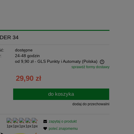
DER 34
ć:
dostępne
:
24-48 godzin
od 9,90 zł
- GLS Punkty i Automaty
(Polska)
sprawdź formy dostawy
Cena nie zawiera ewentualnych kosztów
29,90 zł
płatności
do koszyka
dodaj do przechowalni
zapytaj o produkt
poleć znajomemu