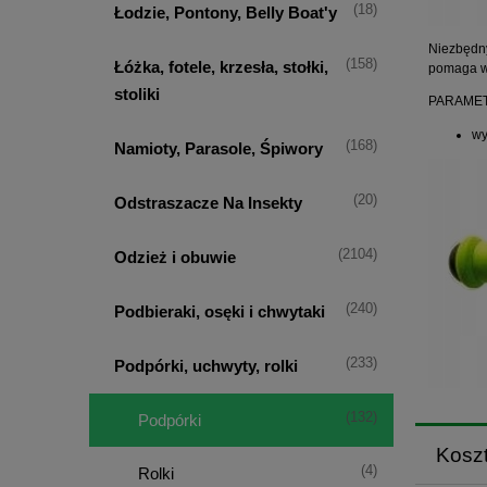
(18)
Łodzie, Pontony, Belly Boat'y
Niezbędny
(158)
Łóżka, fotele, krzesła, stołki,
pomaga w 
stoliki
PARAMET
wy
(168)
Namioty, Parasole, Śpiwory
(20)
Odstraszacze Na Insekty
(2104)
Odzież i obuwie
(240)
Podbieraki, osęki i chwytaki
(233)
Podpórki, uchwyty, rolki
(132)
Podpórki
Kosz
(4)
Rolki