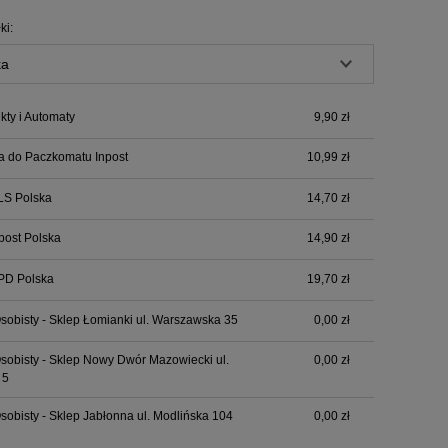
Cena nie zawiera ewentualnych kosztów
ki:
płatności
ty i Automaty
9,90 zł
a do Paczkomatu Inpost
10,99 zł
LS Polska
14,70 zł
npost Polska
14,90 zł
PD Polska
19,70 zł
sobisty - Sklep Łomianki ul. Warszawska 35
0,00 zł
sobisty - Sklep Nowy Dwór Mazowiecki ul.
0,00 zł
 5
sobisty - Sklep Jabłonna ul. Modlińska 104
0,00 zł