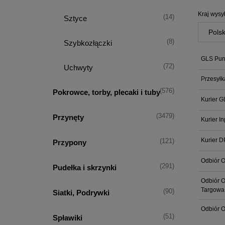
Kraj wysył
(14)
Sztyce
(8)
Szybkozłączki
GLS Punk
(72)
Uchwyty
Przesyłk
(576)
Pokrowce, torby, plecaki i tuby
Kurier G
(3479)
Przynęty
Kurier I
Kurier D
(121)
Przypony
Odbiór O
(291)
Pudełka i skrzynki
Odbiór O
Targowa
(90)
Siatki, Podrywki
Odbiór O
(51)
Spławiki