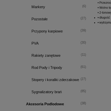
• Przezro
(6)
Markery
• Wolno t
• 2-tonow
• długość
(27)
Pozostałe
• wytrzym
(39)
Przypony karpiowe
(30)
PVA
(11)
Rakiety zanętowe
(61)
Rod Pody i Tripody
(27)
Stopery i koraliki zderzakowe
(85)
Sygnalizatory brań
(38)
Akcesoria Podlodowe