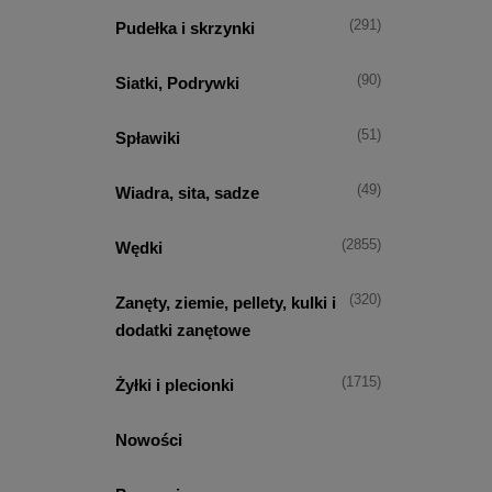
(291)
Pudełka i skrzynki
(90)
Siatki, Podrywki
(51)
Spławiki
(49)
Wiadra, sita, sadze
(2855)
Wędki
(320)
Zanęty, ziemie, pellety, kulki i
dodatki zanętowe
(1715)
Żyłki i plecionki
Nowości