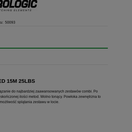
u:
50093
D 15M 25LBS
iązanie do najbardziej zaawansowanych zestawów combi. Po
eskończonej ilości metod. Wolno tonący. Powłoka zewnętrzna to
możliwość splątania zestawu w locie.