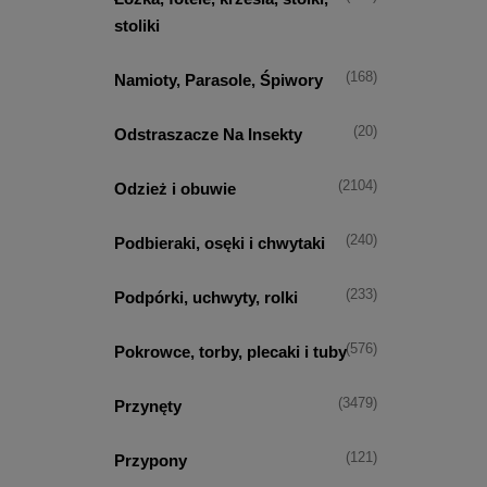
stoliki
(168)
Namioty, Parasole, Śpiwory
(20)
Odstraszacze Na Insekty
(2104)
Odzież i obuwie
(240)
Podbieraki, osęki i chwytaki
(233)
Podpórki, uchwyty, rolki
(576)
Pokrowce, torby, plecaki i tuby
(3479)
Przynęty
(121)
Przypony