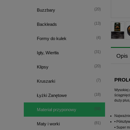
(20)
Buzzbary
(13)
Backleads
(4)
Formy do kulek
(31)
Igły, Wiertła
Opis
(20)
Klipsy
PROL
(7)
Kruszarki
Wysokiej 
(18)
Łyżki Zanętowe
ściągnięc
duży plus
(59)
Materiał przyponowy
Najważnie
• Półszty
(81)
Maty i worki
• Super m