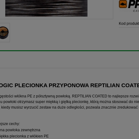
Kod produkt
OGIC PLECIONKA PRZYPONOWA REPTILIAN COATE
gęstości włókna PE z półsztywną powłoką. REPTILIAN COATED to najlepsze rozw
iu powłoki otrzymasz super miękką i giętką plecionkę, którą można stosować do ni
, kiedy musisz wyrzucić zestaw na duże odległości, pozwala znacznie zredukować 
jsze cechy:
wna powłoka zewnętrzna
iękka plecionka z włókien PE