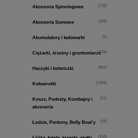
(739)
Akcesoria Spinningowe
(309)
Akcesoria Sumowe
(5)
Akumulatory i ładowarki
(204)
Ciężarki, śruciny i gruntomierze
(862)
Haczyki i kotwiczki
(1494)
Kołowrotki
(61)
Kosze, Podesty, Kombajny i
akcesoria
(18)
Łodzie, Pontony, Belly Boat'y
(158)
Łóżka, fotele, krzesła, stołki,