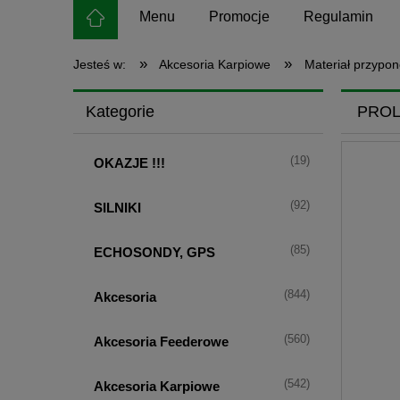
Menu
Promocje
Regulamin
»
»
Jesteś w:
Akcesoria Karpiowe
Materiał przypo
Kategorie
PROL
(19)
OKAZJE !!!
(92)
SILNIKI
(85)
ECHOSONDY, GPS
(844)
Akcesoria
(560)
Akcesoria Feederowe
(542)
Akcesoria Karpiowe