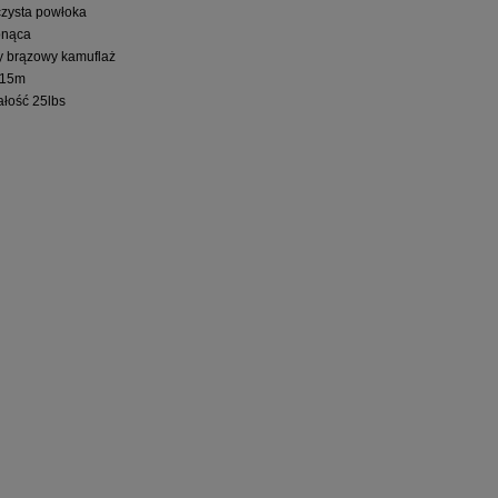
czysta powłoka
onąca
y brązowy kamuflaż
 15m
ałość 25lbs