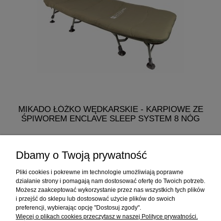
MIKADO ŁÓŻKO WĘDKARSKIE - KARPIOWE ZE
ŚPIWOREM ENCLAVE SLEEP SYSTEM 8 NÓG
768,60 zł
Dbamy o Twoją prywatność
do koszyka
Pliki cookies i pokrewne im technologie umożliwiają poprawne
działanie strony i pomagają nam dostosować ofertę do Twoich potrzeb.
Możesz zaakceptować wykorzystanie przez nas wszystkich tych plików
i przejść do sklepu lub dostosować użycie plików do swoich
Informacje
preferencji, wybierając opcję "Dostosuj zgody".
Więcej o plikach cookies przeczytasz w naszej Polityce prywatności.