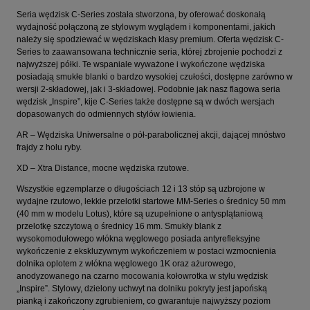
Seria wędzisk C-Series została stworzona, by oferować doskonałą
wydajność połączoną ze stylowym wyglądem i komponentami, jakich
należy się spodziewać w wędziskach klasy premium. Oferta wędzisk C-
Series to zaawansowana technicznie seria, której zbrojenie pochodzi z
najwyższej półki. Te wspaniale wyważone i wykończone wędziska
posiadają smukłe blanki o bardzo wysokiej czułości, dostępne zarówno w
wersji 2-składowej, jak i 3-składowej. Podobnie jak nasz flagowa seria
wędzisk „Inspire”, kije C-Series także dostępne są w dwóch wersjach
dopasowanych do odmiennych stylów łowienia.
AR – Wędziska Uniwersalne o pół-parabolicznej akcji, dającej mnóstwo
frajdy z holu ryby.
XD – Xtra Distance, mocne wędziska rzutowe.
Wszystkie egzemplarze o długościach 12 i 13 stóp są uzbrojone w
wydajne rzutowo, lekkie przelotki startowe MM-Series o średnicy 50 mm
(40 mm w modelu Lotus), które są uzupełnione o antysplątaniową
przelotkę szczytową o średnicy 16 mm. Smukły blank z
wysokomodułowego włókna węglowego posiada antyrefleksyjne
wykończenie z ekskluzywnym wykończeniem w postaci wzmocnienia
dolnika oplotem z włókna węglowego 1K oraz ażurowego,
anodyzowanego na czarno mocowania kołowrotka w stylu wędzisk
„Inspire”. Stylowy, dzielony uchwyt na dolniku pokryty jest japońską
pianką i zakończony zgrubieniem, co gwarantuje najwyższy poziom