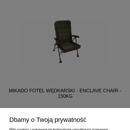
MIKADO FOTEL WĘDKARSKI - ENCLAVE CHAIR -
150KG
318,90 zł
Dbamy o Twoją prywatność
do koszyka
Pliki cookies i pokrewne im technologie umożliwiają poprawne