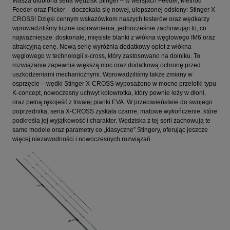
Wasza ulubiona seria wędzisk Stinger – w wersjach Feeder, Method
Feeder oraz Picker – doczekała się nowej, ulepszonej odsłony: Stinger X-
CROSS! Dzięki cennym wskazówkom naszych testerów oraz wędkarzy
wprowadziliśmy liczne usprawnienia, jednocześnie zachowując to, co
najważniejsze: doskonałe, mięsiste blanki z włókna węglowego IM6 oraz
atrakcyjną cenę. Nową serię wyróżnia dodatkowy oplot z włókna
węglowego w technologii x-cross, który zastosowano na dolniku. To
rozwiązanie zapewnia większą moc oraz dodatkową ochronę przed
uszkodzeniami mechanicznymi. Wprowadziliśmy także zmiany w
osprzęcie – wędki Stinger X-CROSS wyposażono w mocne przelotki typu
K-concept, nowoczesny uchwyt kołowrotka, który pewnie leży w dłoni,
oraz pełną rękojeść z trwałej pianki EVA. W przeciwieństwie do swojego
poprzednika, seria X-CROSS zyskała czarne, matowe wykończenie, które
podkreśla jej wyjątkowość i charakter. Wędziska z tej serii zachowują te
same modele oraz parametry co „klasyczne” Stingery, oferując jeszcze
więcej niezawodności i nowoczesnych rozwiązań.