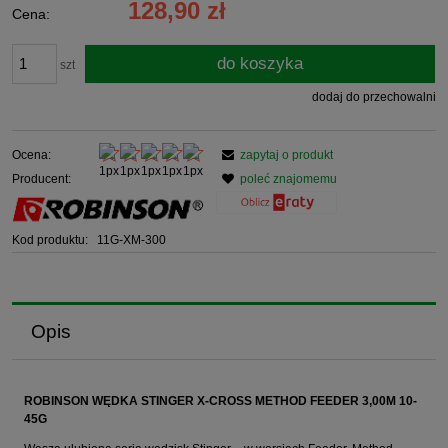
128,90 zł
Cena:
do koszyka
szt
dodaj do przechowalni
Ocena:
zapytaj o produkt
Producent:
poleć znajomemu
Kod produktu:
11G-XM-300
Opis
ROBINSON WĘDKA STINGER X-CROSS METHOD FEEDER 3,00M 10-
45G