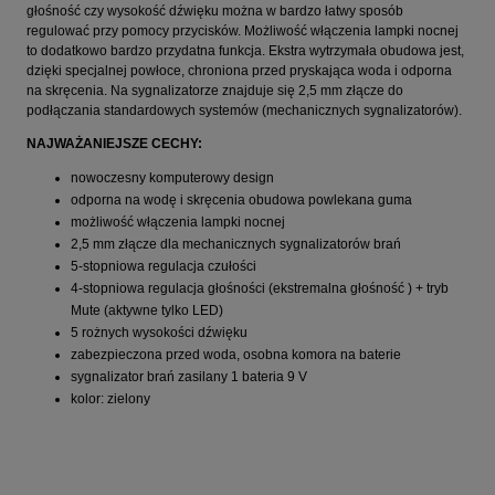
głośność czy wysokość dźwięku można w bardzo łatwy sposób
regulować przy pomocy przycisków. Możliwość włączenia lampki nocnej
to dodatkowo bardzo przydatna funkcja. Ekstra wytrzymała obudowa jest,
dzięki specjalnej powłoce, chroniona przed pryskająca woda i odporna
na skręcenia. Na sygnalizatorze znajduje się 2,5 mm złącze do
podłączania standardowych systemów (mechanicznych sygnalizatorów).
NAJWAŻANIEJSZE CECHY:
nowoczesny komputerowy design
odporna na wodę i skręcenia obudowa powlekana guma
możliwość włączenia lampki nocnej
2,5 mm złącze dla mechanicznych sygnalizatorów brań
5-stopniowa regulacja czułości
4-stopniowa regulacja głośności (ekstremalna głośność ) + tryb
Mute (aktywne tylko LED)
5 rożnych wysokości dźwięku
zabezpieczona przed woda, osobna komora na baterie
sygnalizator brań zasilany 1 bateria 9 V
kolor: zielony