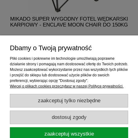
MIKADO SUPER WYGODNY FOTEL WĘDKARSKI
M
KARPIOWY - ENCLAVE MOON CHAIR DO 150KG
329,00 zł
Dbamy o Twoją prywatność
do koszyka
Pliki cookies i pokrewne im technologie umożliwiają poprawne
działanie strony i pomagają nam dostosować ofertę do Twoich potrzeb.
Możesz zaakceptować wykorzystanie przez nas wszystkich tych plików
i przejść do sklepu lub dostosować użycie plików do swoich
Informacje
preferencji, wybierając opcję "Dostosuj zgody".
Więcej o plikach cookies przeczytasz w naszej Polityce prywatności.
Sklep internetowy
zaakceptuj tylko niezbędne
RATY
dostosuj zgody
Promocje
zaakceptuj wszystkie
Sklep Wędkarski ELDORADO
ul.Warszawska 35, 05-092 Łomianki, woj.