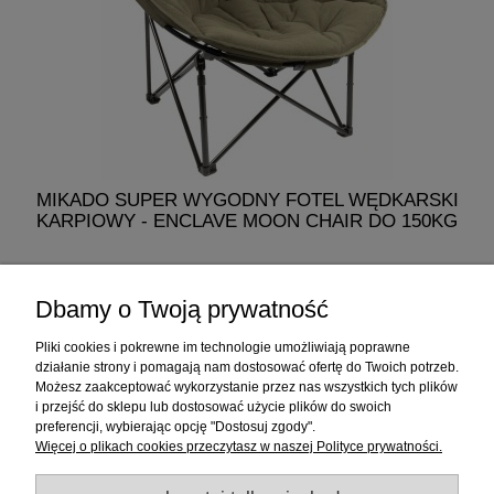
MIKADO SUPER WYGODNY FOTEL WĘDKARSKI
KARPIOWY - ENCLAVE MOON CHAIR DO 150KG
329,00 zł
Dbamy o Twoją prywatność
do koszyka
Pliki cookies i pokrewne im technologie umożliwiają poprawne
działanie strony i pomagają nam dostosować ofertę do Twoich potrzeb.
Możesz zaakceptować wykorzystanie przez nas wszystkich tych plików
i przejść do sklepu lub dostosować użycie plików do swoich
Informacje
preferencji, wybierając opcję "Dostosuj zgody".
Więcej o plikach cookies przeczytasz w naszej Polityce prywatności.
Sklep internetowy