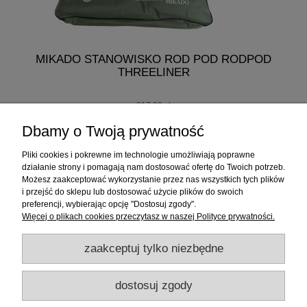
MIKADO STANOWISKO ROD POD RODPOD
THREELINER
217,00 zł
207,00 zł
Dbamy o Twoją prywatność
do koszyka
Pliki cookies i pokrewne im technologie umożliwiają poprawne
działanie strony i pomagają nam dostosować ofertę do Twoich potrzeb.
Możesz zaakceptować wykorzystanie przez nas wszystkich tych plików
i przejść do sklepu lub dostosować użycie plików do swoich
Informacje
preferencji, wybierając opcję "Dostosuj zgody".
Więcej o plikach cookies przeczytasz w naszej Polityce prywatności.
Sklep internetowy
zaakceptuj tylko niezbędne
RATY
dostosuj zgody
Promocje