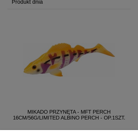
Produkt dnia
MIKADO PRZYNĘTA - MFT PERCH
16CM/56G/LIMITED ALBINO PERCH - OP.1SZT.
19,99 zł