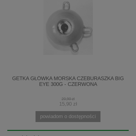
3
GETKA GŁÓWKA MORSKA CZEBURASZKA BIG
M
EYE 300G - CZERWONA
20,90 zł
15,90 zł
powiadom o dostępności