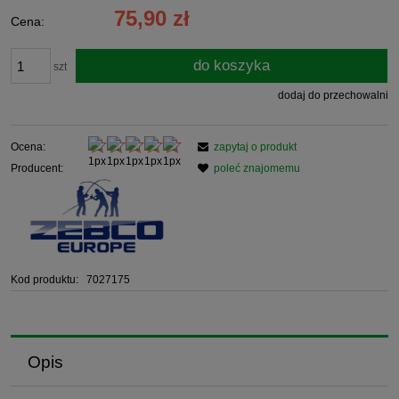
75,90 zł
Cena:
do koszyka
szt
dodaj do przechowalni
Ocena:
zapytaj o produkt
Producent:
poleć znajomemu
Kod produktu:
7027175
Opis