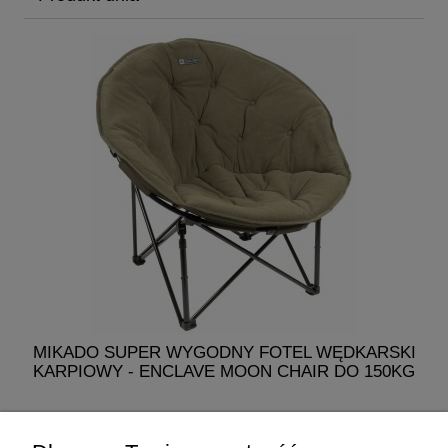
MIKADO SUPER WYGODNY FOTEL WĘDKARSKI
KARPIOWY - ENCLAVE MOON CHAIR DO 150KG
329,00 zł