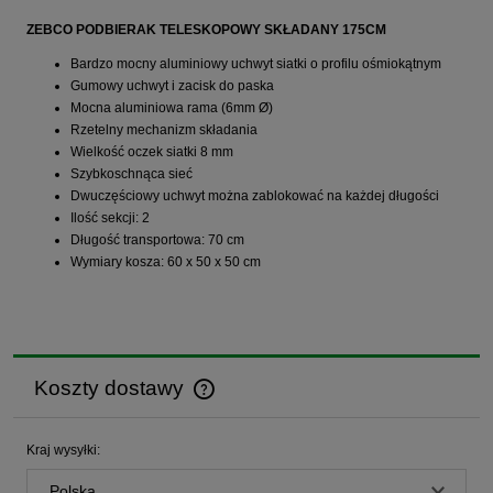
ZEBCO PODBIERAK TELESKOPOWY SKŁADANY 175CM
Bardzo mocny aluminiowy uchwyt siatki o profilu ośmiokątnym
Gumowy uchwyt i zacisk do paska
Mocna aluminiowa rama (6mm Ø)
Rzetelny mechanizm składania
Wielkość oczek siatki 8 mm
Szybkoschnąca sieć
Dwuczęściowy uchwyt można zablokować na każdej długości
Ilość sekcji: 2
Długość transportowa: 70 cm
Wymiary kosza: 60 x 50 x 50 cm
Koszty dostawy
Cena nie zawiera ewentualnych kosztów płatności
Kraj wysyłki: