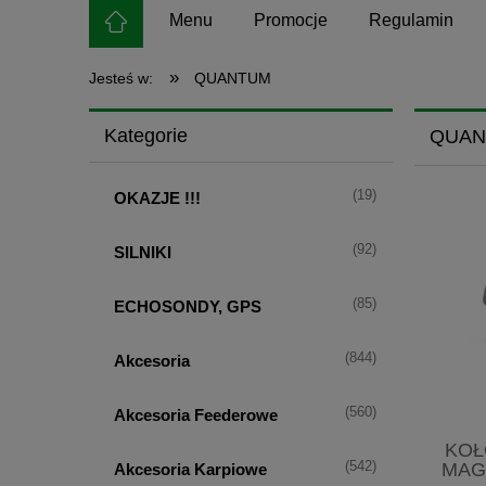
Menu
Promocje
Regulamin
»
Jesteś w:
QUANTUM
Kategorie
QUAN
(19)
OKAZJE !!!
(92)
SILNIKI
(85)
ECHOSONDY, GPS
(844)
Akcesoria
(560)
Akcesoria Feederowe
KOŁ
(542)
MAG
Akcesoria Karpiowe