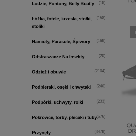
TO
(18)
Łodzie, Pontony, Belly Boat'y
(158)
Łóżka, fotele, krzesła, stołki,
stoliki
(168)
Namioty, Parasole, Śpiwory
(20)
Odstraszacze Na Insekty
(2104)
Odzież i obuwie
(240)
Podbieraki, osęki i chwytaki
(233)
Podpórki, uchwyty, rolki
(576)
Pokrowce, torby, plecaki i tuby
QU
DR
(3479)
Przynęty