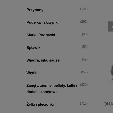
(121)
Przypony
(291)
Pudełka i skrzynki
(90)
Siatki, Podrywki
(51)
Spławiki
(49)
Wiadra, sita, sadze
(2855)
Wędki
(320)
Zanęty, ziemie, pellety, kulki i
dodatki zanętowe
QUA
(1715)
Żyłki i plecionki