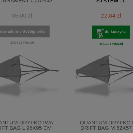
URNAMENT CZARNA
SYSTEM - L
35,00 zł
22,84 zł
powiadom o dostępności
do koszyka
zobacz więcej
zobacz więcej
ANTUM DRYFKOTWA
QUANTUM DRYFKO
IFT BAG L 95X95 CM
DRIFT BAG M 62X57