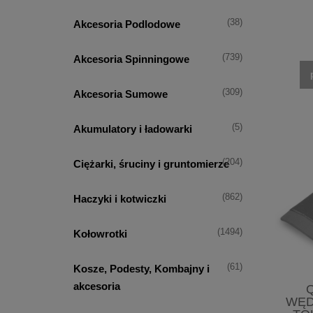
(38)
Akcesoria Podlodowe
(739)
Akcesoria Spinningowe
(309)
Akcesoria Sumowe
(5)
Akumulatory i ładowarki
(204)
Ciężarki, śruciny i gruntomierze
(862)
Haczyki i kotwiczki
(1494)
Kołowrotki
(61)
Kosze, Podesty, Kombajny i
akcesoria
WĘD