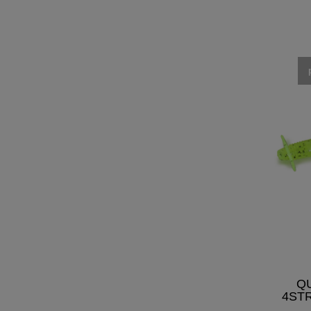
Q
4ST