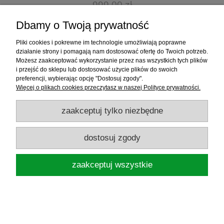
999,00 zł
Dbamy o Twoją prywatność
powiadom o dostępności
Pliki cookies i pokrewne im technologie umożliwiają poprawne
działanie strony i pomagają nam dostosować ofertę do Twoich potrzeb.
Możesz zaakceptować wykorzystanie przez nas wszystkich tych plików
i przejść do sklepu lub dostosować użycie plików do swoich
preferencji, wybierając opcję "Dostosuj zgody".
Więcej o plikach cookies przeczytasz w naszej Polityce prywatności.
zaakceptuj tylko niezbędne
dostosuj zgody
zaakceptuj wszystkie
SILNIK ZABURTOWY ELEKTRYCZNY RHINO
VX 50 ECO