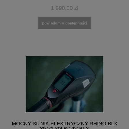
1 998,00 zł
powiadom o dostępności
MOCNY SILNIK ELEKTRYCZNY RHINO BLX
80 V2 80LB/12V BLX